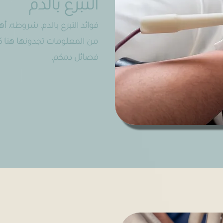
التبرع بالدم
فوائد التبرع بالدم، شروطه، أه
من المعلومات تجدونها هنا ك
فصائل دمكم.