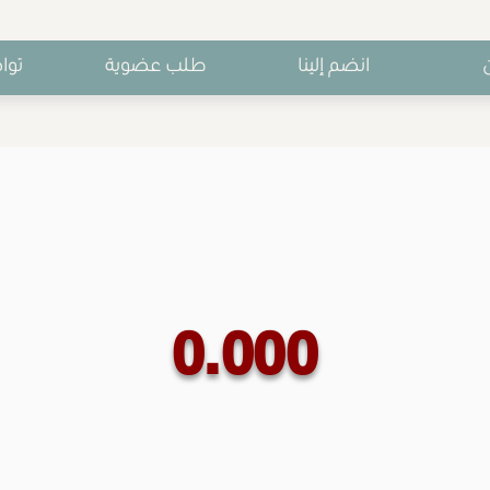
انضم إلينا
طلب عضوية
توا
0.000